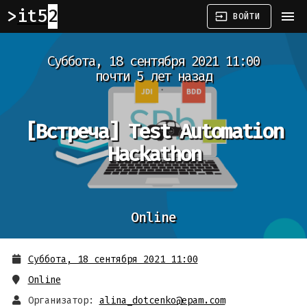
it52
menu
input
ВОЙТИ
Суббота, 18 сентября 2021 11:00
почти 5 лет назад
[Встреча]
Test Automation
Hackathon
Online
Суббота, 18 сентября 2021 11:00
Online
Организатор:
alina_dotcenko@epam.com