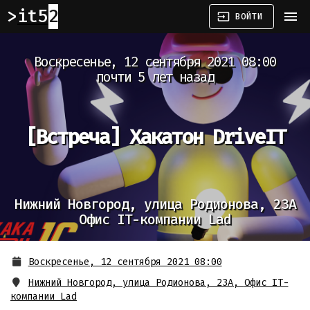
it52
menu
input
ВОЙТИ
Воскресенье, 12 сентября 2021 08:00
почти 5 лет назад
[Встреча]
Хакатон DriveIT
Нижний Новгород, улица Родионова, 23А
Офис IT-компании Lad
Воскресенье, 12 сентября 2021 08:00
Нижний Новгород, улица Родионова, 23А
,
Офис IT-
компании Lad