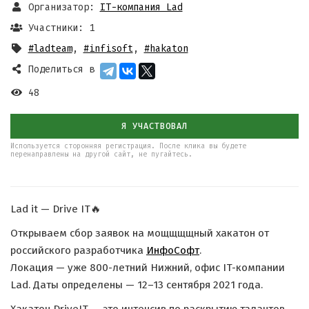
Организатор:
IT-компания Lad
Участники: 1
#ladteam
,
#infisoft
,
#hakaton
Поделиться в
48
Я УЧАСТВОВАЛ
Используется сторонняя регистрация. После клика вы будете
перенаправлены на другой сайт, не пугайтесь.
Lad it — Drive IT🔥
Открываем сбор заявок на мощщщщный хакатон от
российского разработчика
ИнфоСофт
.
Локация — уже 800-летний Нижний, офис IT-компании
Lad. Даты определены — 12–13 сентября 2021 года.