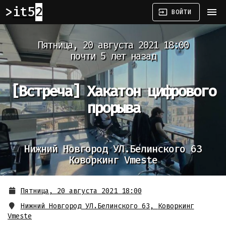
it52
menu
input
ВОЙТИ
Пятница, 20 августа 2021 18:00
почти 5 лет назад
[Встреча]
Хакатон цифрового
прорыва
Нижний Новгород УЛ.Белинского 63
Коворкинг Vmeste
Пятница, 20 августа 2021 18:00
Нижний Новгород УЛ.Белинского 63
,
Коворкинг
Vmeste