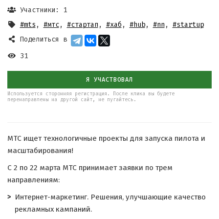
Участники: 1
#mts
,
#мтс
,
#стартап
,
#хаб
,
#hub
,
#nn
,
#startup
Поделиться в
31
Я УЧАСТВОВАЛ
Используется сторонняя регистрация. После клика вы будете
перенаправлены на другой сайт, не пугайтесь.
МТС ищет технологичные проекты для запуска пилота и
масштабирования!
С 2 по 22 марта МТС принимает заявки по трем
направлениям:
Интернет-маркетинг. Решения, улучшающие качество
рекламных кампаний.