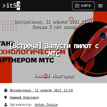
it52
menu
input
ВОЙТИ
Воскресенье, 11 апреля 2021 11:49
больше 5 лет назад
[Встреча]
Запусти пилот с
МТС
Нижний Новгород
Воскресенье, 11 апреля 2021 11:49
Нижний Новгород
Организатор:
Anton Zyuzin