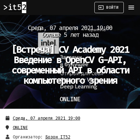
it52
menu
input
ВОЙТИ
Среда, 07 апреля 2021 19:00
больше 5 лет назад
[Встреча]
CV Academy 2021
Введение в OpenCV G-API,
современный API в области
компьютерного зрения
ONLINE
Среда, 07 апреля 2021 19:00
ONLINE
Организатор:
Бозон IT52