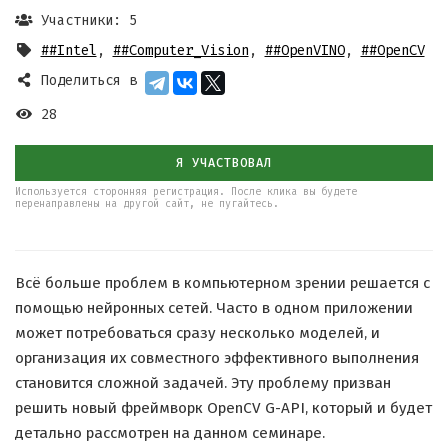
Участники: 5
##Intel
,
##Computer_Vision
,
##OpenVINO
,
##OpenCV
Поделиться в
28
Я УЧАСТВОВАЛ
Используется сторонняя регистрация. После клика вы будете
перенаправлены на другой сайт, не пугайтесь.
Всё больше проблем в компьютерном зрении решается с
помощью нейронных сетей. Часто в одном приложении
может потребоваться сразу несколько моделей, и
организация их совместного эффективного выполнения
становится сложной задачей. Эту проблему призван
решить новый фреймворк OpenCV G-API, который и будет
детально рассмотрен на данном семинаре.