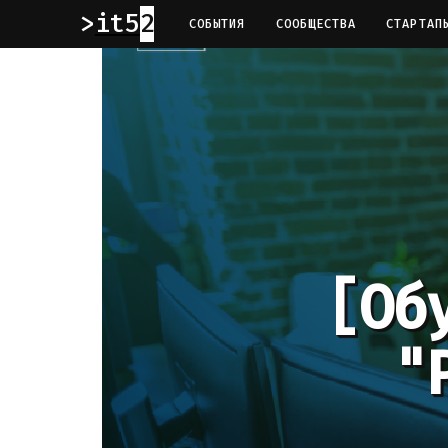
it52
СОБЫТИЯ
СООБЩЕСТВА
СТАРТАП
[Об
"