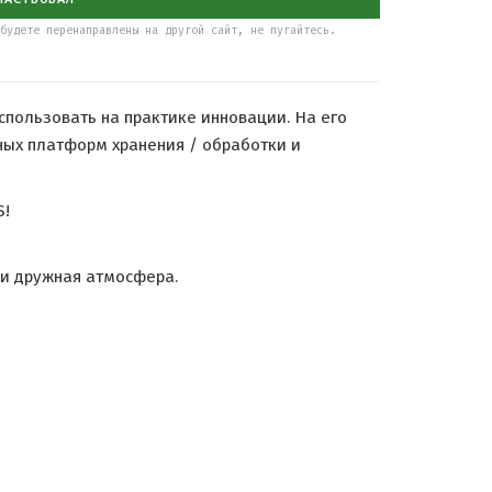
будете перенаправлены на другой сайт, не пугайтесь.
спользовать на практике инновации. На его
ных платформ хранения / обработки и
S!
и и дружная атмосфера.