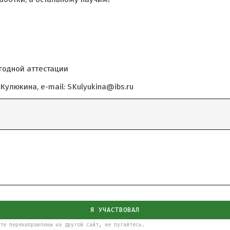
годной аттестации
улюкина, e-mail: SKulyukina@ibs.ru
Я УЧАСТВОВАЛ
те перенаправлены на другой сайт, не пугайтесь.