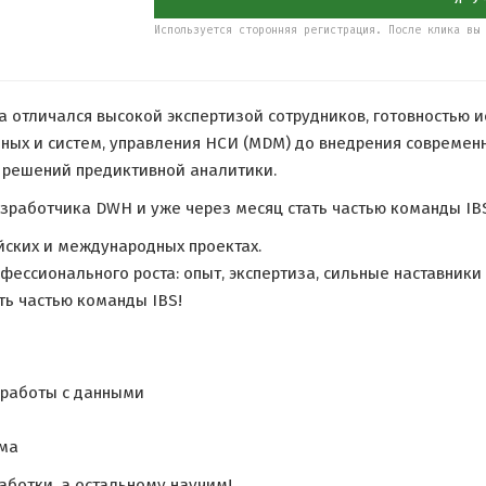
Используется сторонняя регистрация. После клика вы 
 отличался высокой экспертизой сотрудников, готовностью и
нных и систем, управления НСИ (MDM) до внедрения современ
 решений предиктивной аналитики.
работчика DWH и уже через месяц стать частью команды IB
ских и международных проектах.
рофессионального роста: опыт, экспертиза, сильные наставник
ть частью команды IBS!
 работы с данными
ума
аботки, а остальному научим!