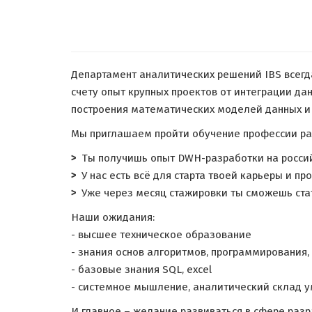
Департамент аналитических решений IBS всегда
счету опыт крупных проектов от интеграции да
построения математических моделей данных и
Мы приглашаем пройти обучение профессии раз
Ты получишь опыт DWH-разработки на россий
У нас есть всё для старта твоей карьеры и п
Уже через месяц стажировки ты сможешь ста
Наши ожидания:
- высшее техническое образование
- знания основ алгоритмов, программирования,
- базовые знания SQL, excel
- системное мышление, аналитический склад 
И главное – желание развиваться в сфере разр