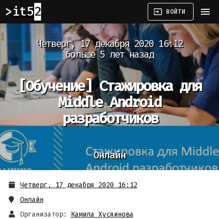
it52
menu
input
ВОЙТИ
Четверг, 17 декабря 2020 16:12
больше 5 лет назад
[Обучение]
Стажировка для
Middle Android
разработчиков
Онлайн
Четверг, 17 декабря 2020 16:12
Онлайн
Организатор:
Камила Хусяинова