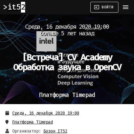
it52
menu
input
ВОЙТИ
Среда, 16 декабря 2020 19:00
больше 5 лет назад
[Встреча]
CV Academy
Обработка звука в OpenCV
Платформа Timepad
Среда, 16 декабря 2020 19:00
Платформа Timepad
Организатор:
Бозон IT52