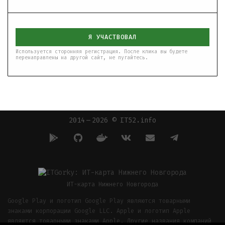
Я УЧАСТВОВАЛ
Используется сторонняя регистрация. После клика вы будете
перенаправлены на другой сайт, не пугайтесь.
2014 — 2026 © IT52.info
ИТ-карта Нижнего Новгорода
Google Play и логотип Google Play являются товарными
знаками корпорации Google LLC. Apple и логотип Apple
являются товарными знаками Apple. Другие названия компаний