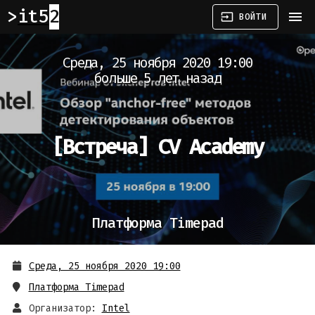
it52
menu
input
ВОЙТИ
Среда, 25 ноября 2020 19:00
больше 5 лет назад
[Встреча]
CV Academy
Платформа Timepad
Среда, 25 ноября 2020 19:00
Платформа Timepad
Организатор:
Intel