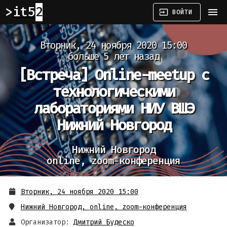
it52
menu
input
ВОЙТИ
Вторник, 24 ноября 2020 15:00
больше 5 лет назад
[Встреча]
Online-meetup с
технологическими
лабораториями НИУ ВШЭ
Нижний Новгород
Нижний Новгород
online, zoom-конференция
Вторник, 24 ноября 2020 15:00
Нижний Новгород
,
online, zoom-конференция
Организатор:
Дмитрий Будеско