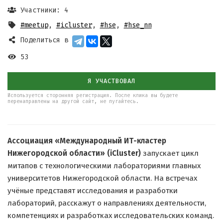
Участники: 4
#meetup
,
#icluster
,
#hse
,
#hse_nn
Поделиться в
53
Я УЧАСТВОВАЛ
Используется сторонняя регистрация. После клика вы будете
перенаправлены на другой сайт, не пугайтесь.
Ассоциация «Международный ИТ-кластер
Нижегородской области» (iCluster)
запускает цикл
митапов с технологическими лабораториями главных
университетов Нижегородской области. На встречах
учёные представят исследования и разработки
лабораторий, расскажут о направлениях деятельности,
компетенциях и разработках исследовательских команд.