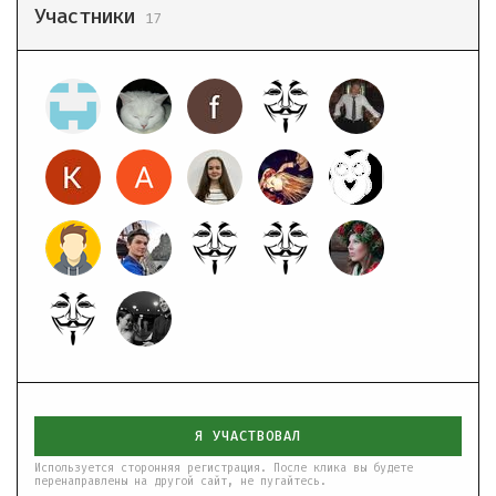
Участники
17
Я УЧАСТВОВАЛ
Используется сторонняя регистрация. После клика вы будете
перенаправлены на другой сайт, не пугайтесь.