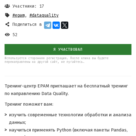
Участники: 17
#epam
,
#dataquality
Поделиться в
52
Я УЧАСТВОВАЛ
Используется сторонняя регистрация. После клика вы будете
перенаправлены на другой сайт, не пугайтесь.
Тренинг-центр EPAM приглашает на бесплатный тренинг
по направлению Data Quality.
Тренинг поможет вам:
изучить современные технологии обработки и анализа
данных;
научиться применять Python (включая пакеты Pandas,