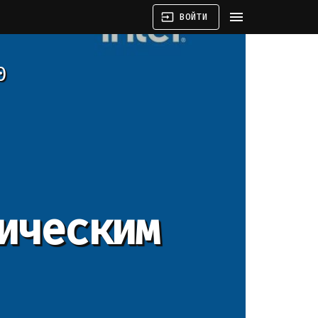
menu
input
ВОЙТИ
0
ическим