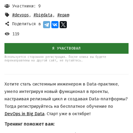
Участники: 9
#devops
,
#bigdata
,
#epam
Поделиться в
119
Я УЧАСТВОВАЛ
Используется сторонняя регистрация. После клика вы будете
перенаправлены на другой сайт, не пугайтесь.
Хотите стать системным инженером в Data-практике,
умело интегрируя новый функционал в проекты,
настраивая релизный цикл и создавая Data-платформы?
Тогда регистрируйтесь на бесплатное обучение по
DevOps in Big Data
. Старт уже в октябре!
Тренинг поможет вам: