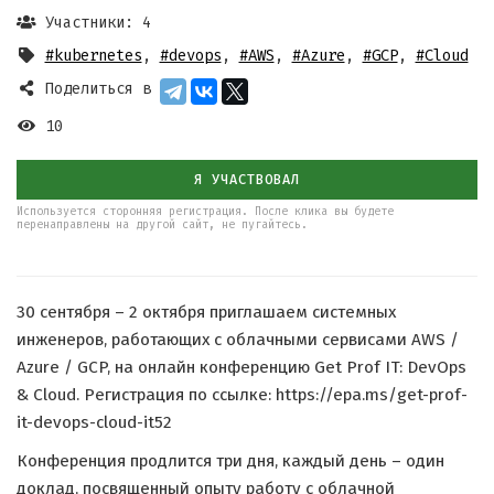
Участники: 4
#kubernetes
,
#devops
,
#AWS
,
#Azure
,
#GCP
,
#Cloud
Поделиться в
10
Я УЧАСТВОВАЛ
Используется сторонняя регистрация. После клика вы будете
перенаправлены на другой сайт, не пугайтесь.
30 сентября – 2 октября приглашаем системных
инженеров, работающих с облачными сервисами AWS /
Azure / GCP, на онлайн конференцию Get Prof IT: DevOps
& Cloud. Регистрация по ссылке: https://epa.ms/get-prof-
it-devops-cloud-it52
Конференция продлится три дня, каждый день – один
доклад, посвященный опыту работу с облачной