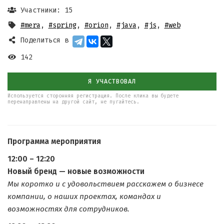
Участники: 15
#mera
,
#spring
,
#orion
,
#java
,
#js
,
#web
Поделиться в
142
Я УЧАСТВОВАЛ
Используется сторонняя регистрация. После клика вы будете
перенаправлены на другой сайт, не пугайтесь.
Программа мероприятия
12:00 – 12:20
Новый бренд — новые возможности
Мы коротко и с удовольствием расскажем о бизнесе
компании, о наших проектах, командах и
возможностях для сотрудников.