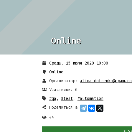
Online
Среда, 15 июля 2020 10:00
Online
Организатор:
alina_dotcenko@epam.co
Участники: 6
#qa
,
#test
,
#automation
Поделиться в
44
Я У