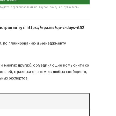
будете перенаправлены на другой сайт, не пугайтесь.
рация тут: https://epa.ms/qa-z-days-it52
ам, по планированию и менеджменту
e и многих других), объединяющие комьюнити со
уровней, с разным опытом из любых сообществ,
ьных экспертов.