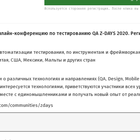
Используется сторонняя регистрация. После клика вы 
айн-конференцию по тестированию QA Z-DAYS 2020. Регист
 автоматизации тестирования, по инструментам и фреймворк
итая, США, Мексики, Мальты и других стран
о различных технологиях и направлениях (QA, Design, Mobil
 интересуется технологиями, приветствуются участники всех 
я вместе с единомышленниками и получать новый опыт от реал
z.com/communities/zdays