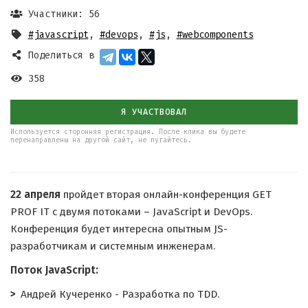
Участники: 56
#javascript
,
#devops
,
#js
,
#webcomponents
Поделиться в
358
Я УЧАСТВОВАЛ
Используется сторонняя регистрация. После клика вы будете
перенаправлены на другой сайт, не пугайтесь.
22 апреля
пройдет вторая онлайн-конференция GET
PROF IT с двумя потоками – JavaScript и DevOps.
Конференция будет интересна опытным JS-
разработчикам и системным инженерам.
Поток JavaScript:
Андрей Кучеренко - Разработка по TDD.