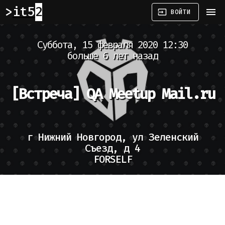
it52
menu
input
ВОЙТИ
Суббота, 15 февраля 2020 12:30
больше 6 лет назад
[Встреча]
QA Meetup Mail.ru
г Нижний Новгород, ул Зеленский
Съезд, д 4
FORSELF