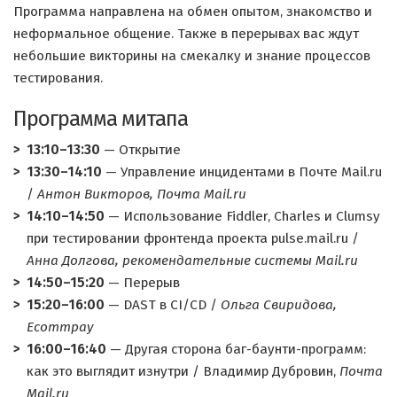
Программа направлена на обмен опытом, знакомство и
неформальное общение. Также в перерывах вас ждут
небольшие викторины на смекалку и знание процессов
тестирования.
Программа митапа
13:10–13:30
— Открытие
13:30–14:10
— Управление инцидентами в Почте Mail.ru
/
Антон Викторов, Почта Mail.ru
14:10–14:50
— Использование Fiddler, Charles и Сlumsy
при тестировании фронтенда проекта pulse.mail.ru /
Анна Долгова, рекомендательные системы Mail.ru
14:50–15:20
— Перерыв
15:20–16:00
— DAST в CI/CD /
Ольга Свиридова,
Ecommpay
16:00–16:40
— Другая сторона баг-баунти-программ:
как это выглядит изнутри / Владимир Дубровин,
Почта
Mail.ru