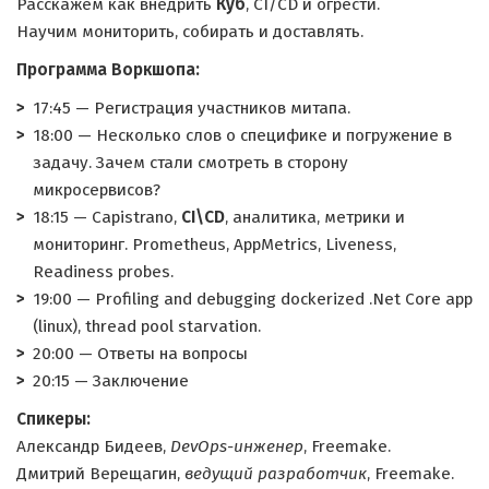
Расскажем как внедрить
Куб
, CI/CD и огрести.
Научим мониторить, собирать и доставлять.
Программа Воркшопа:
17:45 — Регистрация участников митапа.
18:00 — Несколько слов о специфике и погружение в
задачу. Зачем стали смотреть в сторону
микросервисов?
18:15 — Capistrano,
CI\CD
, аналитика, метрики и
мониторинг. Prometheus, AppMetrics, Liveness,
Readiness probes.
19:00 — Profiling and debugging dockerized .Net Core app
(linux), thread pool starvation.
20:00 — Ответы на вопросы
20:15 — Заключение
Спикеры:
Александр Бидеев,
DevOps-инженер
, Freemake.
Дмитрий Верещагин,
ведущий разработчик
, Freemake.