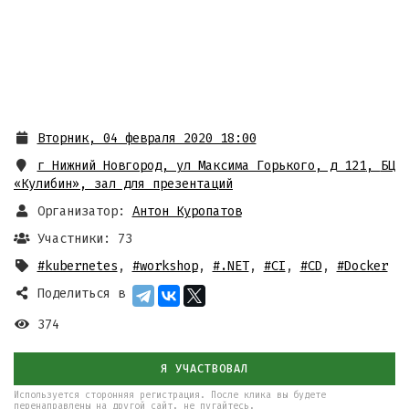
Вторник, 04 февраля 2020 18:00
г Нижний Новгород, ул Максима Горького, д 121
,
БЦ
«Кулибин», зал для презентаций
Организатор:
Антон Куропатов
Участники: 73
#kubernetes
,
#workshop
,
#.NET
,
#CI
,
#CD
,
#Docker
Поделиться в
374
Я УЧАСТВОВАЛ
Используется сторонняя регистрация. После клика вы будете
перенаправлены на другой сайт, не пугайтесь.