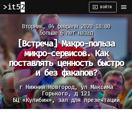
it52
menu
input
ВОЙТИ
Вторник, 04 февраля 2020 18:00
больше 6 лет назад
[Встреча]
Макро-польза
микро-сервисов. Как
поставлять ценность быстро
и без факапов?
г Нижний Новгород, ул Максима
Горького, д 121
БЦ «Кулибин», зал для презентаций