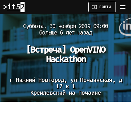
it52
menu
input
ВОЙТИ
Суббота, 30 ноября 2019 09:00
больше 6 лет назад
[Встреча]
OpenVINO
Hackathon
г Нижний Новгород, ул Почаинская, д
17 к 1
Кремлевский на Почаине