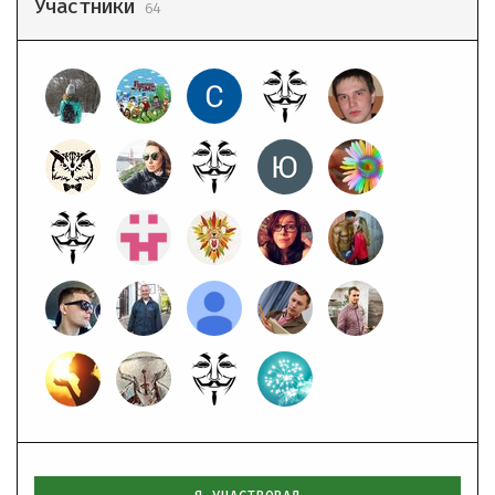
Участники
64