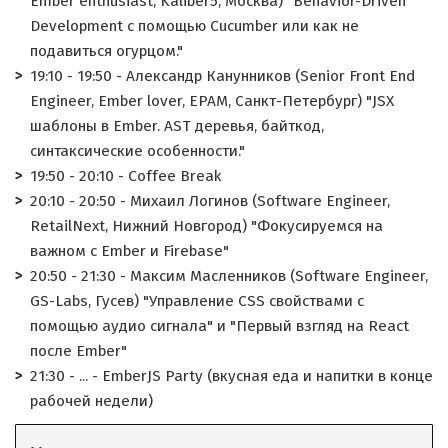
Ember enthusiast, Kaliber5, Москва) "Behavior-Driven
Development с помощью Cucumber или как не
подавиться огурцом."
19:10 - 19:50 - Александр Канунников (Senior Front End
Engineer, Ember lover, EPAM, Санкт-Петербург) "JSX
шаблоны в Ember. AST деревья, байткод,
синтаксические особенности."
19:50 - 20:10 - Coffee Break
20:10 - 20:50 - Михаил Логинов (Software Engineer,
RetailNext, Нижний Новгород) "Фокусируемся на
важном с Ember и Firebase"
20:50 - 21:30 - Максим Масленников (Software Engineer,
GS-Labs, Гусев) "Управление CSS свойствами с
помощью аудио сигнала" и "Первый взгляд на React
после Ember"
21:30 - ... - EmberJS Party (вкусная еда и напитки в конце
рабочей недели)