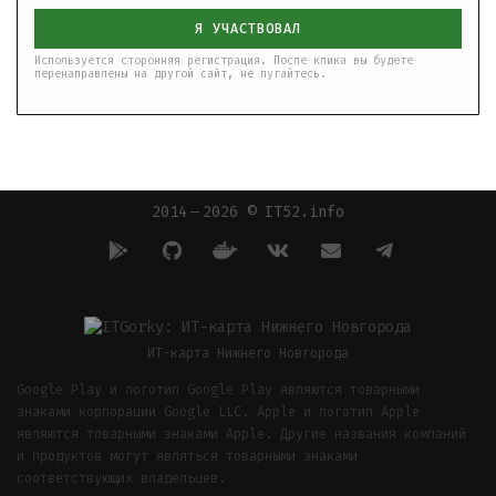
Я УЧАСТВОВАЛ
Используется сторонняя регистрация. После клика вы будете
перенаправлены на другой сайт, не пугайтесь.
2014 — 2026 © IT52.info
ИТ-карта Нижнего Новгорода
Google Play и логотип Google Play являются товарными
знаками корпорации Google LLC. Apple и логотип Apple
являются товарными знаками Apple. Другие названия компаний
и продуктов могут являться товарными знаками
соответствующих владельцев.