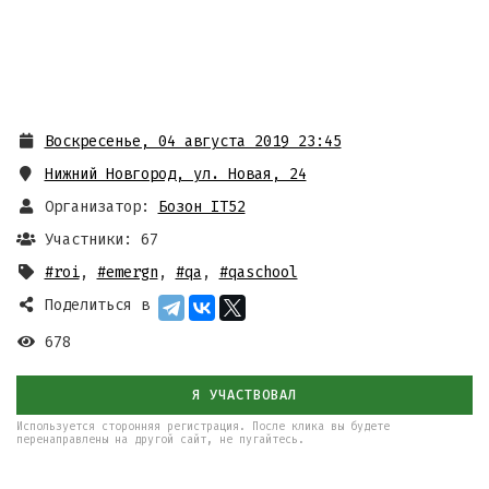
Воскресенье, 04 августа 2019 23:45
Нижний Новгород, ул. Новая, 24
Организатор:
Бозон IT52
Участники: 67
#roi
,
#emergn
,
#qa
,
#qaschool
Поделиться в
678
Я УЧАСТВОВАЛ
Используется сторонняя регистрация. После клика вы будете
перенаправлены на другой сайт, не пугайтесь.