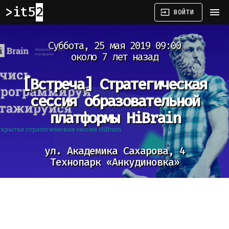
it52
menu
input
ВОЙТИ
Суббота, 25 мая 2019 09:00
около 7 лет назад
[Встреча]
Стратегическая
сессия образовательной
платформы HiBrain
ул. Академика Сахарова, 4
Технопарк «Анкудиновка»