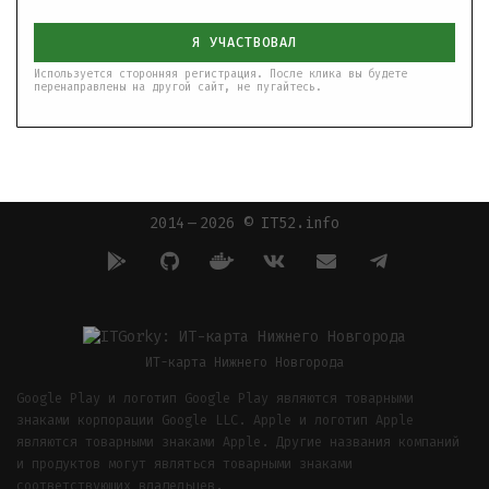
Я УЧАСТВОВАЛ
Используется сторонняя регистрация. После клика вы будете
перенаправлены на другой сайт, не пугайтесь.
2014 — 2026 © IT52.info
ИТ-карта Нижнего Новгорода
Google Play и логотип Google Play являются товарными
знаками корпорации Google LLC. Apple и логотип Apple
являются товарными знаками Apple. Другие названия компаний
и продуктов могут являться товарными знаками
соответствующих владельцев.