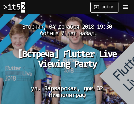
it52
menu
input
ВОЙТИ
Вторник, 04 декабря 2018 19:30
больше 7 лет назад
[Встреча]
Flutter Live
Viewing Party
ул. Варварская, дом 32
Нижполиграф