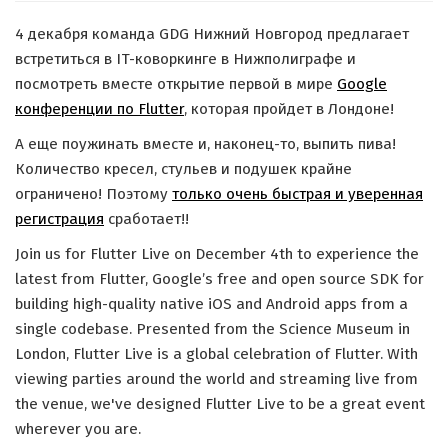
4 декабря команда GDG Нижний Новгород предлагает
встретиться в IT-коворкинге в Нижполиграфе и
посмотреть вместе открытие первой в мире
Google
конференции по Flutter
, которая пройдет в Лондоне!
А еще поужинать вместе и, наконец-то, выпить пива!
Количество кресел, стульев и подушек крайне
ограничено! Поэтому
только очень быстрая и уверенная
регистрация
сработает!!
Join us for Flutter Live on December 4th to experience the
latest from Flutter, Google’s free and open source SDK for
building high-quality native iOS and Android apps from a
single codebase. Presented from the Science Museum in
London, Flutter Live is a global celebration of Flutter. With
viewing parties around the world and streaming live from
the venue, we've designed Flutter Live to be a great event
wherever you are.