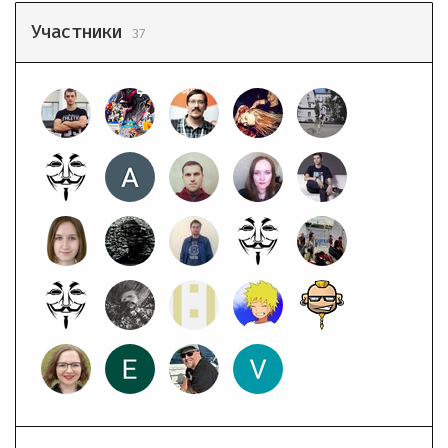
Участники
37