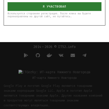
Я УЧАСТВОВАЛ
Используется сторонняя регистрация. После клика вы будете
перенаправлены на другой сайт, не пугайтесь.
2014 — 2026 © IT52.info
ИТ-карта Нижнего Новгорода
Google Play и логотип Google Play являются товарными
знаками корпорации Google LLC. Apple и логотип Apple
являются товарными знаками Apple. Другие названия компаний
и продуктов могут являться товарными знаками
соответствующих владельцев.