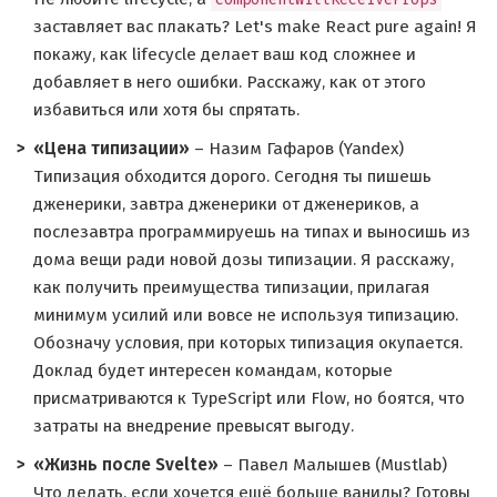
заставляет вас плакать? Let's make React pure again! Я
покажу, как lifecycle делает ваш код сложнее и
добавляет в него ошибки. Расскажу, как от этого
избавиться или хотя бы спрятать.
«Цена типизации»
– Назим Гафаров (Yandex)
Типизация обходится дорого. Сегодня ты пишешь
дженерики, завтра дженерики от дженериков, а
послезавтра программируешь на типах и выносишь из
дома вещи ради новой дозы типизации. Я расскажу,
как получить преимущества типизации, прилагая
минимум усилий или вовсе не используя типизацию.
Обозначу условия, при которых типизация окупается.
Доклад будет интересен командам, которые
присматриваются к TypeScript или Flow, но боятся, что
затраты на внедрение превысят выгоду.
«Жизнь после Svelte»
– Павел Малышев (Mustlab)
Что делать, если хочется ещё больше ванилы? Готовы