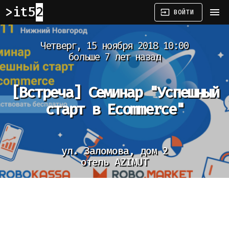
it52
menu
input
ВОЙТИ
Четверг, 15 ноября 2018 10:00
больше 7 лет назад
[Встреча]
Семинар "Успешный
старт в Ecommerce"
ул. Заломова, дом 2
отель AZIMUT