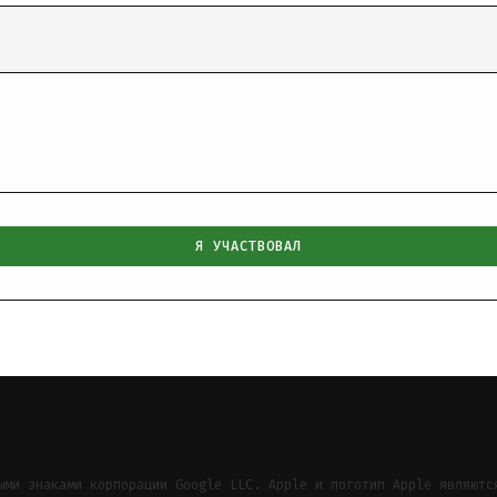
Я УЧАСТВОВАЛ
ыми знаками корпорации Google LLC. Apple и логотип Apple являютс