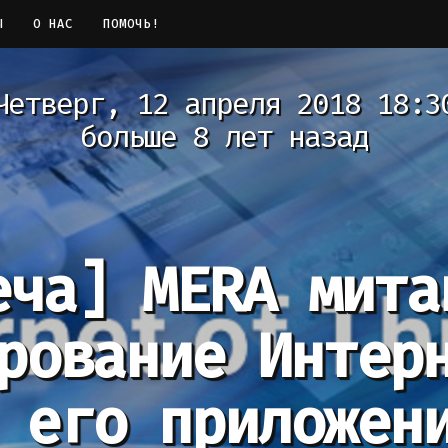
Ы
О НАС
ПОМОЧЬ!
Четверг, 12 апреля 2018 18:3
больше 8 лет назад
еча]
MERA мита
рование Интер
 его приложен