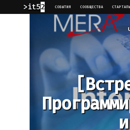
it52
СОБЫТИЯ
СООБЩЕСТВА
СТАРТАП
[Встр
Программи
и