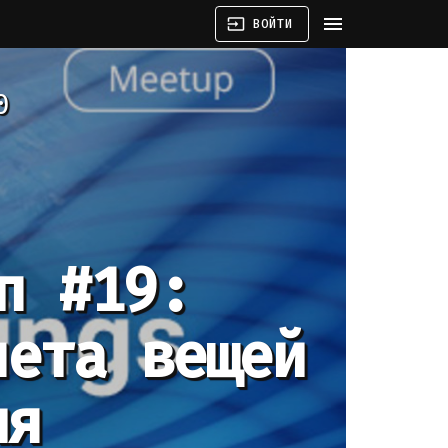
menu
input
ВОЙТИ
0
п #19:
нета вещей
ия