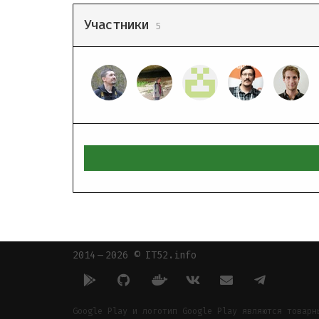
Участники
5
2014 — 2026 © IT52.info
Google Play и логотип Google Play являются товарн