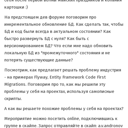
себя после первой волны майских праздников и копания
картошки :)
На предстоящем дев форуме поговорим про
инкрементальное обновление БД. Как сделать так, чтобы
БД и код были всегда в актуальном состоянии? Как
быстро развернуть БД с нуля? Как быть с
версионированием БД? Что если мне надо обновить
локальную БД из "промежуточного" состояния и не
потерять существующие данные?
Посмотрим, как предлагает решать проблему индустрия
- на примерах Flyway, Entity Framework Code First
Migrations. Поговорим про то, как мы решили эту
проблемы у себя на проектах, используя самописные
скрипты.
А как вы решаете похожие проблемы у себя на проектах?
Мероприятие можно посетить online, подключившись к
группе в скайпе. Запрос отправляйте в скайп: a.v.andronov